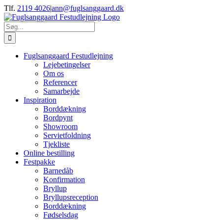
Skip
Tlf.
2119 4026
|
ann@fuglsanggaard.dk
to
content
Søg
efter:
Fuglsanggaard Festudlejning
Lejebetingelser
Om os
Referencer
Samarbejde
Inspiration
Borddækning
Bordpynt
Showroom
Servietfoldning
Tjekliste
Online bestilling
Festpakke
Barnedåb
Konfirmation
Bryllup
Bryllupsreception
Borddækning
Fødselsdag