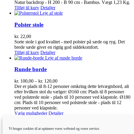
Natur backdrop - H 200 - B 90 cm - Bambus. Vægt 1,23 Kg.
Tilføj til kurv
Detaljer
Polster stole
kr.
22,00
Sorte stole i god kvalitet - med polster på sæde og ryg. Det
brede sæde giver en rigtig god siddekomfort.
Tilføj til kurv
Detaljer
Runde borde
Prisinterval:
kr.
100,00
–
kr.
120,00
kr. 100,00
Der er plads til 8-12 personer omkring dette letvægtsbord, alt
til
efter hvilken stol du vælger: Ø160 cm: Plads til 8 personer
kr. 120,00
ved polstrede stole - plads til 10 personer ved klapstole. Ø180
cm: Plads til 10 personer ved polstrede stole - plads til 12
personer ved klapstole.
Dette
Vælg muligheder
Detaljer
vare
har
Vi bruger cookies til at optimere vores websted og vores service.
flere
Staffeli