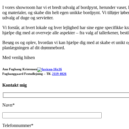
I vores showroom har vi et bredt udvalg af bordpynt, herunder vaser, ly
og materialer, og skabe din helt egen unikke bordpynt. Vi tilføjer løb
udvalg af duge og servietter.
Vi forstår, at hvert lokale og hver lejlighed har sine egne specifikke 
hjælpe dig med at overveje alle aspekter – fra valg af tallerkener, bes
Besøg os og oplev, hvordan vi kan hjælpe dig med at skabe et unikt og 
planlægningen af dit drømmebord.
Med venlig hilsen
Ann Fuglsang Kristensen
Fuglsanggaard Festudlejning – Tlf.
2119 4026
Kontakt mig
Navn*
Telefonnummer*