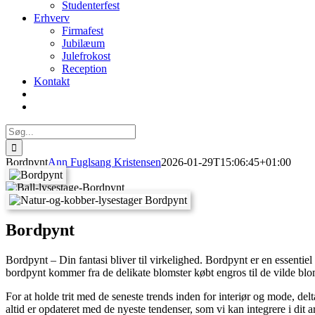
Studenterfest
Erhverv
Firmafest
Jubilæum
Julefrokost
Reception
Kontakt
Søg
efter:
Bordpynt
Ann Fuglsang Kristensen
2026-01-29T15:06:45+01:00
Bordpynt
Bordpynt – Din fantasi bliver til virkelighed. Bordpynt er en essentiel 
bordpynt kommer fra de delikate blomster købt engros til de vilde blo
For at holde trit med de seneste trends inden for interiør og mode, de
altid er opdateret med de nyeste tendenser, som vi kan integrere i dit 