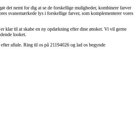
 gør det nemt for dig at se de forskellige muligheder, kombinere farver
r vores svanemærkede lys i forskellige farver, som komplementerer vores
 er klar til at skabe en ny opdækning efter dine ønsker. Vi vil gerne
uldende looket.
 efter aftale. Ring til os på 21194026 og lad os begynde