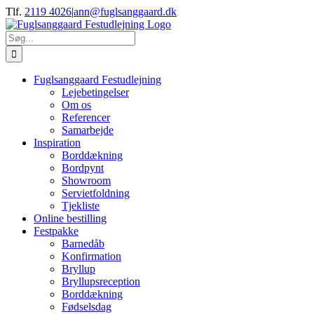
Skip
Tlf.
2119 4026
|
ann@fuglsanggaard.dk
to
content
Søg
efter:
Fuglsanggaard Festudlejning
Lejebetingelser
Om os
Referencer
Samarbejde
Inspiration
Borddækning
Bordpynt
Showroom
Servietfoldning
Tjekliste
Online bestilling
Festpakke
Barnedåb
Konfirmation
Bryllup
Bryllupsreception
Borddækning
Fødselsdag