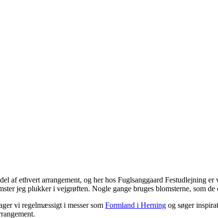
del af ethvert arrangement, og her hos Fuglsanggaard Festudlejning er vi 
mster jeg plukker i vejgrøften. Nogle gange bruges blomsterne, som de 
ltager vi regelmæssigt i messer som
Formland i Herning
og søger inspirat
arrangement.