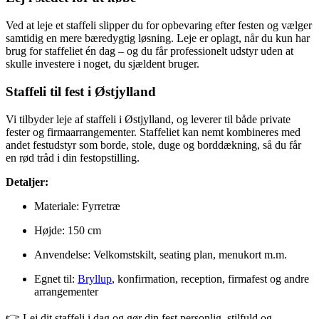
Ved at leje et staffeli slipper du for opbevaring efter festen og vælger
samtidig en mere bæredygtig løsning. Leje er oplagt, når du kun har
brug for staffeliet én dag – og du får professionelt udstyr uden at
skulle investere i noget, du sjældent bruger.
Staffeli til fest i Østjylland
Vi tilbyder leje af staffeli i Østjylland, og leverer til både private
fester og firmaarrangementer. Staffeliet kan nemt kombineres med
andet festudstyr som borde, stole, duge og borddækning, så du får
en rød tråd i din festopstilling.
Detaljer:
Materiale: Fyrretræ
Højde: 150 cm
Anvendelse: Velkomstskilt, seating plan, menukort m.m.
Egnet til:
Bryllup
, konfirmation, reception, firmafest og andre
arrangementer
👉 Lej dit staffeli i dag og gør din fest personlig, stilfuld og