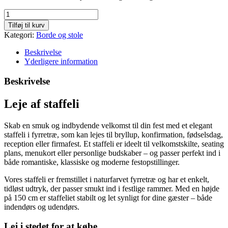
Staffeli
antal
Tilføj til kurv
Kategori:
Borde og stole
Beskrivelse
Yderligere information
Beskrivelse
Leje af staffeli
Skab en smuk og indbydende velkomst til din fest med et elegant
staffeli i fyrretræ, som kan lejes til bryllup, konfirmation, fødselsdag,
reception eller firmafest. Et staffeli er ideelt til velkomstskilte, seating
plans, menukort eller personlige budskaber – og passer perfekt ind i
både romantiske, klassiske og moderne festopstillinger.
Vores staffeli er fremstillet i naturfarvet fyrretræ og har et enkelt,
tidløst udtryk, der passer smukt ind i festlige rammer. Med en højde
på 150 cm er staffeliet stabilt og let synligt for dine gæster – både
indendørs og udendørs.
Lej i stedet for at købe