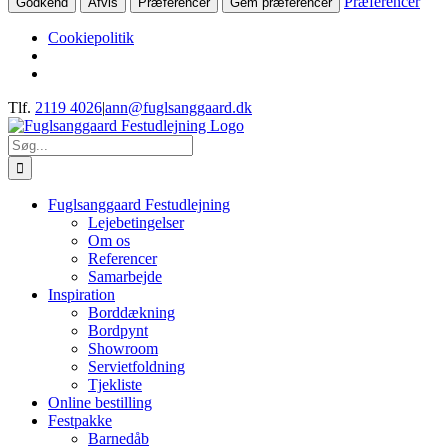
Præferencer
Godkend
Afvis
Præferencer
Gem præferencer
Cookiepolitik
Skip
Tlf.
2119 4026
|
ann@fuglsanggaard.dk
to
content
Søg
efter:
Fuglsanggaard Festudlejning
Lejebetingelser
Om os
Referencer
Samarbejde
Inspiration
Borddækning
Bordpynt
Showroom
Servietfoldning
Tjekliste
Online bestilling
Festpakke
Barnedåb