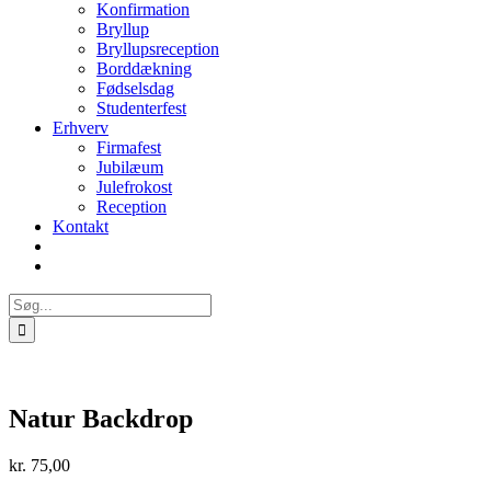
Konfirmation
Bryllup
Bryllupsreception
Borddækning
Fødselsdag
Studenterfest
Erhverv
Firmafest
Jubilæum
Julefrokost
Reception
Kontakt
Søg
efter:
Natur Backdrop
kr.
75,00