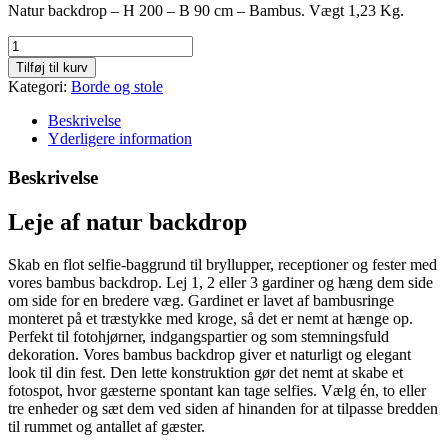
Natur backdrop – H 200 – B 90 cm – Bambus. Vægt 1,23 Kg.
Natur
Backdrop
Tilføj til kurv
antal
Kategori:
Borde og stole
Beskrivelse
Yderligere information
Beskrivelse
Leje af natur backdrop
Skab en flot selfie-baggrund til bryllupper, receptioner og fester med
vores bambus backdrop. Lej 1, 2 eller 3 gardiner og hæng dem side
om side for en bredere væg. Gardinet er lavet af bambusringe
monteret på et træstykke med kroge, så det er nemt at hænge op.
Perfekt til fotohjørner, indgangspartier og som stemningsfuld
dekoration. Vores bambus backdrop giver et naturligt og elegant
look til din fest. Den lette konstruktion gør det nemt at skabe et
fotospot, hvor gæsterne spontant kan tage selfies. Vælg én, to eller
tre enheder og sæt dem ved siden af hinanden for at tilpasse bredden
til rummet og antallet af gæster.