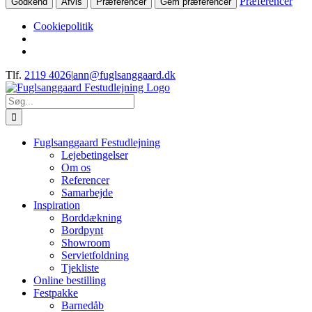
Præferencer
Godkend
Afvis
Præferencer
Gem præferencer
Cookiepolitik
Skip
Tlf.
2119 4026
|
ann@fuglsanggaard.dk
to
content
Søg
efter:
Fuglsanggaard Festudlejning
Lejebetingelser
Om os
Referencer
Samarbejde
Inspiration
Borddækning
Bordpynt
Showroom
Servietfoldning
Tjekliste
Online bestilling
Festpakke
Barnedåb