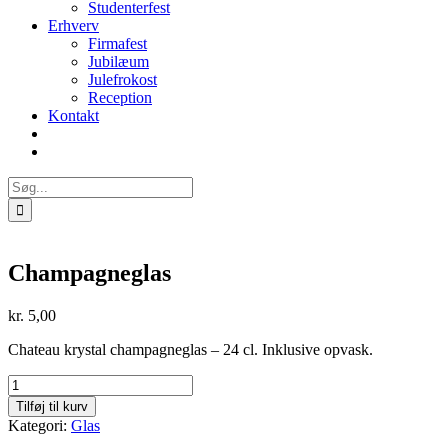
Studenterfest
Erhverv
Firmafest
Jubilæum
Julefrokost
Reception
Kontakt
Søg
efter:
Champagneglas
kr.
5,00
Chateau krystal champagneglas – 24 cl. Inklusive opvask.
Champagneglas
antal
Tilføj til kurv
Kategori:
Glas