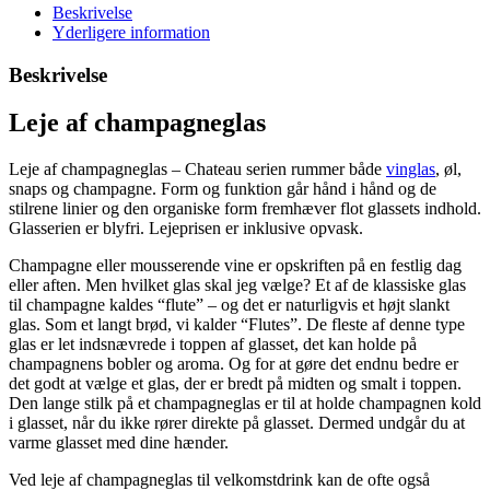
Beskrivelse
Yderligere information
Beskrivelse
Leje af champagneglas
Leje af champagneglas – Chateau serien rummer både
vinglas
, øl,
snaps og champagne. Form og funktion går hånd i hånd og de
stilrene linier og den organiske form fremhæver flot glassets indhold.
Glasserien er blyfri. Lejeprisen er inklusive opvask.
Champagne eller mousserende vine er opskriften på en festlig dag
eller aften. Men hvilket glas skal jeg vælge? Et af de klassiske glas
til champagne kaldes “flute” – og det er naturligvis et højt slankt
glas. Som et langt brød, vi kalder “Flutes”. De fleste af denne type
glas er let indsnævrede i toppen af glasset, det kan holde på
champagnens bobler og aroma. Og for at gøre det endnu bedre er
det godt at vælge et glas, der er bredt på midten og smalt i toppen.
Den lange stilk på et champagneglas er til at holde champagnen kold
i glasset, når du ikke rører direkte på glasset. Dermed undgår du at
varme glasset med dine hænder.
Ved leje af champagneglas til velkomstdrink kan de ofte også