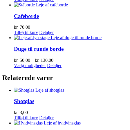
Cafeborde
kr.
70,00
Tilføj til kurv
Detaljer
Duge til runde borde
Prisinterval:
kr.
50,00
–
kr.
130,00
Dette
kr. 50,00
Vælg muligheder
Detaljer
vare
til
har
kr. 130,00
Relaterede varer
flere
varianter.
Mulighederne
kan
Shotglas
vælges
på
varesiden
kr.
3,00
Tilføj til kurv
Detaljer