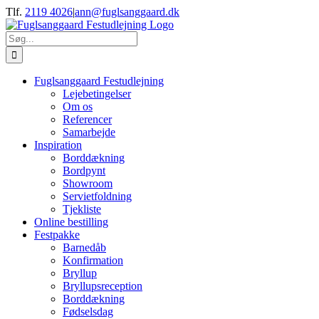
Skip
Tlf.
2119 4026
|
ann@fuglsanggaard.dk
to
content
Søg
efter:
Fuglsanggaard Festudlejning
Lejebetingelser
Om os
Referencer
Samarbejde
Inspiration
Borddækning
Bordpynt
Showroom
Servietfoldning
Tjekliste
Online bestilling
Festpakke
Barnedåb
Konfirmation
Bryllup
Bryllupsreception
Borddækning
Fødselsdag