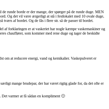
gt til de runde borde er der mange, der spørger på de runde duge. MEN
bord. Og det vil være ærgerligt at stå i festlokalet med 10 ovale duge,
værs af bordet. Og de fås i flere str. så de passer til bordet.
n del af forklaringen er at vaskeriet har nogle kæmpe vaskemaskiner og
 af deres chauffører, som kommer med rene duge og tager de beskidte
idst om at reducere energi, vand og kemikalier. Vaskepulveret er
 særligt mange brudepar, der har været rigtig glade for, da det ofte er
nt. Det varmer at få sådan en kompliment 🙂