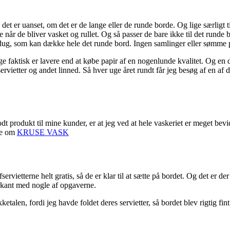
Og det er uanset, om det er de lange eller de runde borde. Og lige særli
le når de bliver vasket og rullet. Og så passer de bare ikke til det runde 
dug, som kan dække hele det runde bord. Ingen samlinger eller sømme på t
uge faktisk er lavere end at købe papir af en nogenlunde kvalitet. Og e
, servietter og andet linned. Så hver uge året rundt får jeg besøg af en
dt produkt til mine kunder, er at jeg ved at hele vaskeriet er meget bev
ere om
KRUSE VASK
rvietterne helt gratis, så de er klar til at sætte på bordet. Og det er der
forkant med nogle af opgaverne.
talen, fordi jeg havde foldet deres servietter, så bordet blev rigtig fi