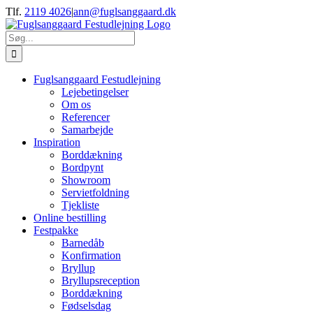
Skip
Tlf.
2119 4026
|
ann@fuglsanggaard.dk
to
content
Søg
efter:
Fuglsanggaard Festudlejning
Lejebetingelser
Om os
Referencer
Samarbejde
Inspiration
Borddækning
Bordpynt
Showroom
Servietfoldning
Tjekliste
Online bestilling
Festpakke
Barnedåb
Konfirmation
Bryllup
Bryllupsreception
Borddækning
Fødselsdag