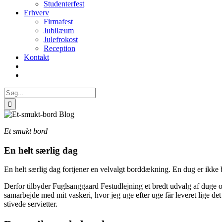
Studenterfest
Erhverv
Firmafest
Jubilæum
Julefrokost
Reception
Kontakt
Søg
efter:
Et smukt bord
En helt særlig dag
En helt særlig dag fortjener en velvalgt borddækning. En dug er ikke ba
Derfor tilbyder Fuglsanggaard Festudlejning et bredt udvalg af duge og
samarbejde med mit vaskeri, hvor jeg uge efter uge får leveret lige de
stivede servietter.