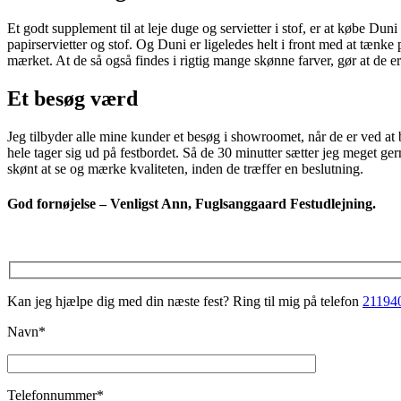
Et godt supplement til at leje duge og servietter i stof, er at købe Dun
papirservietter og stof. Og Duni er ligeledes helt i front med at tæn
mærket. At de så også findes i rigtig mange skønne farver, gør at de er 
Et besøg værd
Jeg tilbyder alle mine kunder et besøg i showroomet, når de er ved at 
hele tager sig ud på festbordet. Så de 30 minutter sætter jeg meget gern
skønt at se og mærke kvaliteten, inden de træffer en beslutning.
God fornøjelse – Venligst Ann, Fuglsanggaard Festudlejning.
Kan jeg hjælpe dig med din næste fest? Ring til mig på telefon
21194
Navn*
Telefonnummer*