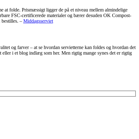
nemme at folde. Prismæssigt ligger de på et niveau mellem almindelige
osterbare FSC-certificerede materialer og bærer desuden OK Compost-
 bestilles. –
Middagsserviet
litet og farver – at se hvordan servietterne kan foldes og hvordan det
et eller i et blog indlæg som her. Men rigtig mange synes det er rigtig