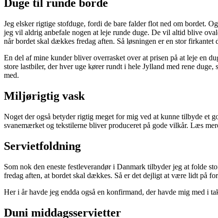
Duge til runde borde
Jeg elsker rigtige stofduge, fordi de bare falder flot ned om bordet. 
jeg vil aldrig anbefale nogen at leje runde duge. De vil altid blive ova
når bordet skal dækkes fredag aften. Så løsningen er en stor firkantet 
En del af mine kunder bliver overrasket over at prisen på at leje en d
store lastbiler, der hver uge kører rundt i hele Jylland med rene duge
med.
Miljørigtig vask
Noget der også betyder rigtig meget for mig ved at kunne tilbyde et go
svanemærket og tekstilerne bliver produceret på gode vilkår. Læs m
Servietfoldning
Som nok den eneste festleverandør i Danmark tilbyder jeg at folde stofse
fredag aften, at bordet skal dækkes. Så er det dejligt at være lidt på 
Her i år havde jeg endda også en konfirmand, der havde mig med i takke
Duni middagsservietter