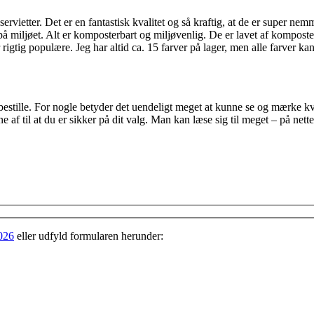
i servietter. Det er en fantastisk kvalitet og så kraftig, at de er super 
ke på miljøet. Alt er komposterbart og miljøvenlig. De er lavet af komp
rigtig populære. Jeg har altid ca. 15 farver på lager, men alle farver kan
bestille. For nogle betyder det uendeligt meget at kunne se og mærke kva
e af til at du er sikker på dit valg. Man kan læse sig til meget – på nett
026
eller udfyld formularen herunder: