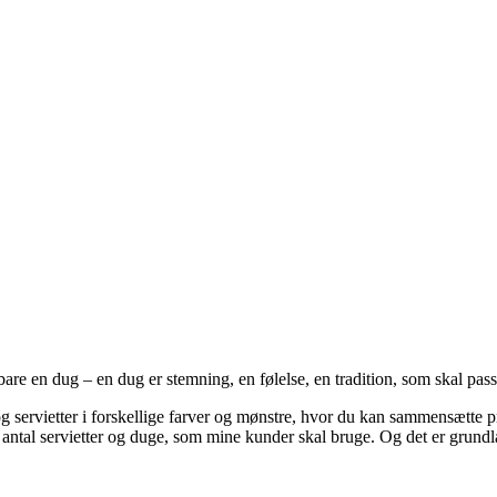
re en dug – en dug er stemning, en følelse, en tradition, som skal passe
 servietter i forskellige farver og mønstre, hvor du kan sammensætte præc
t antal servietter og duge, som mine kunder skal bruge. Og det er grundl