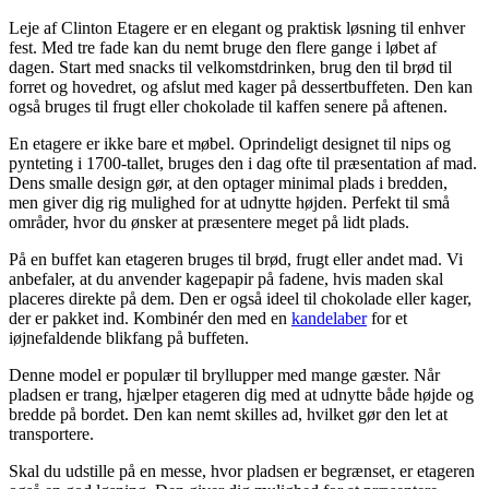
Leje af Clinton Etagere er en elegant og praktisk løsning til enhver
fest. Med tre fade kan du nemt bruge den flere gange i løbet af
dagen. Start med snacks til velkomstdrinken, brug den til brød til
forret og hovedret, og afslut med kager på dessertbuffeten. Den kan
også bruges til frugt eller chokolade til kaffen senere på aftenen.
En etagere er ikke bare et møbel. Oprindeligt designet til nips og
pynteting i 1700-tallet, bruges den i dag ofte til præsentation af mad.
Dens smalle design gør, at den optager minimal plads i bredden,
men giver dig rig mulighed for at udnytte højden. Perfekt til små
områder, hvor du ønsker at præsentere meget på lidt plads.
På en buffet kan etageren bruges til brød, frugt eller andet mad. Vi
anbefaler, at du anvender kagepapir på fadene, hvis maden skal
placeres direkte på dem. Den er også ideel til chokolade eller kager,
der er pakket ind. Kombinér den med en
kandelaber
for et
iøjnefaldende blikfang på buffeten.
Denne model er populær til bryllupper med mange gæster. Når
pladsen er trang, hjælper etageren dig med at udnytte både højde og
bredde på bordet. Den kan nemt skilles ad, hvilket gør den let at
transportere.
Skal du udstille på en messe, hvor pladsen er begrænset, er etageren