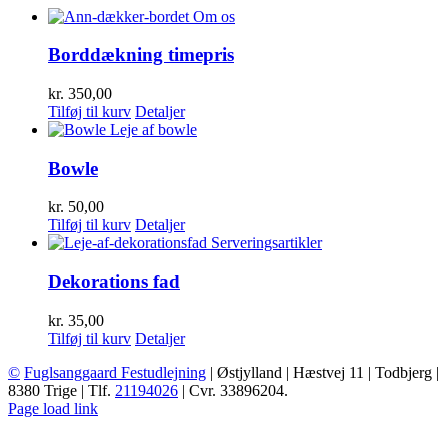
Borddækning timepris
kr.
350,00
Tilføj til kurv
Detaljer
Bowle
kr.
50,00
Tilføj til kurv
Detaljer
Dekorations fad
kr.
35,00
Tilføj til kurv
Detaljer
©
Fuglsanggaard Festudlejning
| Østjylland | Hæstvej 11 | Todbjerg |
8380 Trige | Tlf.
21194026
| Cvr. 33896204.
Facebook
Instagram
Toggle
Page load link
Sliding
Go
Bar
to