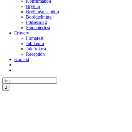
Konfirmation
Bryllup
Bryllupsreception
Borddækning
Fødselsdag
Studenterfest
Erhverv
Firmafest
Jubilæum
Julefrokost
Reception
Kontakt
Søg
efter: