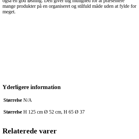
også en god løsning. Den giver dig mulighed for at præsentere
mange produkter på en organiseret og stilfuld måde uden at fylde for
meget.
Yderligere information
Størrelse
N/A
Størrelse
H 125 cm Ø 52 cm, H 65 Ø 37
Relaterede varer