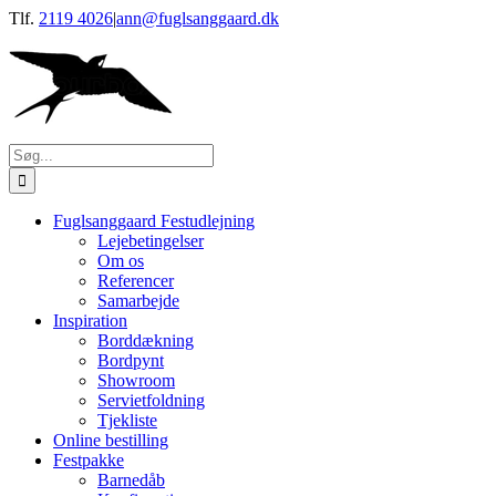
Skip
Tlf.
2119 4026
|
ann@fuglsanggaard.dk
to
content
Søg
efter:
Fuglsanggaard Festudlejning
Lejebetingelser
Om os
Referencer
Samarbejde
Inspiration
Borddækning
Bordpynt
Showroom
Servietfoldning
Tjekliste
Online bestilling
Festpakke
Barnedåb