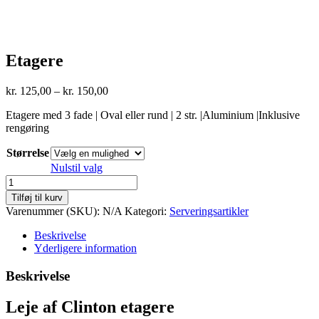
Etagere
Prisinterval:
kr.
125,00
–
kr.
150,00
kr. 125,00
Etagere med 3 fade | Oval eller rund | 2 str. |Aluminium |Inklusive
til
rengøring
kr. 150,00
Størrelse
Nulstil valg
Etagere
antal
Tilføj til kurv
Varenummer (SKU):
N/A
Kategori:
Serveringsartikler
Beskrivelse
Yderligere information
Beskrivelse
Leje af Clinton etagere