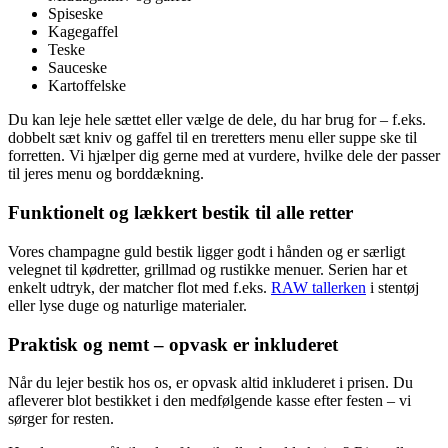
Spiseske
Kagegaffel
Teske
Sauceske
Kartoffelske
Du kan leje hele sættet eller vælge de dele, du har brug for – f.eks.
dobbelt sæt kniv og gaffel til en treretters menu eller suppe ske til
forretten. Vi hjælper dig gerne med at vurdere, hvilke dele der passer
til jeres menu og borddækning.
Funktionelt og lækkert bestik til alle retter
Vores champagne guld bestik ligger godt i hånden og er særligt
velegnet til kødretter, grillmad og rustikke menuer. Serien har et
enkelt udtryk, der matcher flot med f.eks.
RAW tallerken
i stentøj
eller lyse duge og naturlige materialer.
Praktisk og nemt – opvask er inkluderet
Når du lejer bestik hos os, er opvask altid inkluderet i prisen. Du
afleverer blot bestikket i den medfølgende kasse efter festen – vi
sørger for resten.