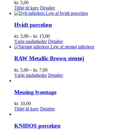
kr.
5,00
Tilføj til kurv
Detaljer
Hvidt porcelæn
Prisinterval:
kr.
3,00
–
kr.
15,00
Dette
kr. 3,00
Vælg muligheder
Detaljer
vare
til
har
kr. 15,00
flere
RAW Metallic Brown stentøj
varianter.
Mulighederne
Prisinterval:
kr.
5,00
–
kr.
7,00
kan
kr. 5,00
Dette
Vælg muligheder
Detaljer
vælges
til
vare
på
kr. 7,00
har
varesiden
flere
Messing lysestage
varianter.
Mulighederne
kr.
10,00
kan
Tilføj til kurv
Detaljer
vælges
på
varesiden
KNIDOS porcelæn