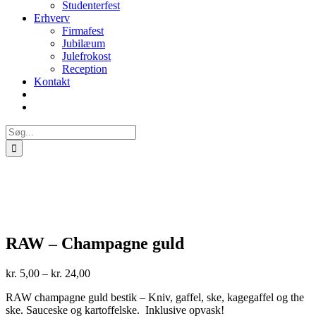
Studenterfest
Erhverv
Firmafest
Jubilæum
Julefrokost
Reception
Kontakt
Søg
efter:
RAW – Champagne guld
Prisinterval:
kr.
5,00
–
kr.
24,00
kr. 5,00
RAW champagne guld bestik – Kniv, gaffel, ske, kagegaffel og the
til
ske. Sauceske og kartoffelske. Inklusive opvask!
kr. 24,00