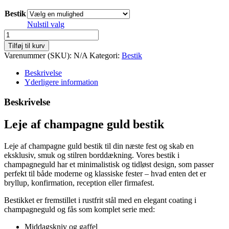
Bestik
Nulstil valg
RAW
-
Tilføj til kurv
Champagne
Varenummer (SKU):
N/A
Kategori:
Bestik
guld
antal
Beskrivelse
Yderligere information
Beskrivelse
Leje af champagne guld bestik
Leje af champagne guld bestik til din næste fest og skab en
eksklusiv, smuk og stilren borddækning. Vores bestik i
champagneguld har et minimalistisk og tidløst design, som passer
perfekt til både moderne og klassiske fester – hvad enten det er
bryllup, konfirmation, reception eller firmafest.
Bestikket er fremstillet i rustfrit stål med en elegant coating i
champagneguld og fås som komplet serie med:
Middagskniv og gaffel