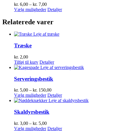
Prisinterval:
kr.
6,00
–
kr.
7,00
kr. 6,00
Dette
Vælg muligheder
Detaljer
til
vare
kr. 7,00
har
Relaterede varer
flere
varianter.
Mulighederne
kan
Træske
vælges
på
varesiden
kr.
2,00
Tilføj til kurv
Detaljer
Serveringsbestik
Prisinterval:
kr.
5,00
–
kr.
150,00
Dette
kr. 5,00
Vælg muligheder
Detaljer
vare
til
har
kr. 150,00
flere
Skaldyrsbestik
varianter.
Mulighederne
Prisinterval:
kr.
3,00
–
kr.
5,00
kan
kr. 3,00
Dette
Vælg muligheder
Detaljer