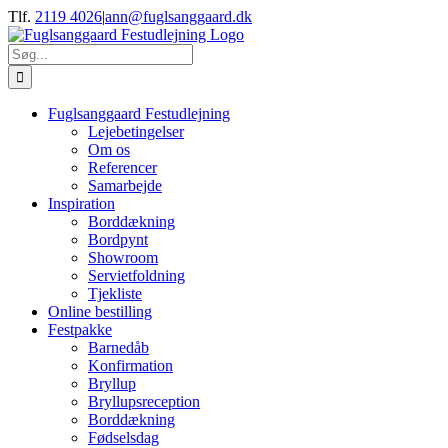
Skip
Tlf.
2119 4026
|
ann@fuglsanggaard.dk
to
content
Søg
efter:
Fuglsanggaard Festudlejning
Lejebetingelser
Om os
Referencer
Samarbejde
Inspiration
Borddækning
Bordpynt
Showroom
Servietfoldning
Tjekliste
Online bestilling
Festpakke
Barnedåb
Konfirmation
Bryllup
Bryllupsreception
Borddækning
Fødselsdag