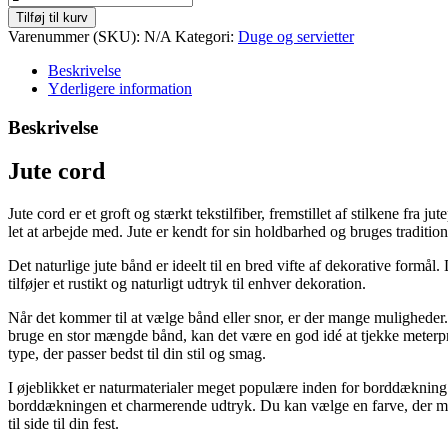
cord
Tilføj til kurv
antal
Varenummer (SKU):
N/A
Kategori:
Duge og servietter
Beskrivelse
Yderligere information
Beskrivelse
Jute cord
Jute cord er et groft og stærkt tekstilfiber, fremstillet af stilkene fra
let at arbejde med. Jute er kendt for sin holdbarhed og bruges traditi
Det naturlige jute bånd er ideelt til en bred vifte af dekorative formål
tilføjer et rustikt og naturligt udtryk til enhver dekoration.
Når det kommer til at vælge bånd eller snor, er der mange muligheder. 
bruge en stor mængde bånd, kan det være en god idé at tjekke meterpris
type, der passer bedst til din stil og smag.
I øjeblikket er naturmaterialer meget populære inden for borddækning. M
borddækningen et charmerende udtryk. Du kan vælge en farve, der match
til side til din fest.