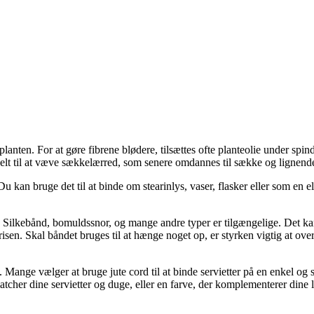
 juteplanten. For at gøre fibrene blødere, tilsættes ofte planteolie under 
onelt til at væve sækkelærred, som senere omdannes til sække og lignende
. Du kan bruge det til at binde om stearinlys, vaser, flasker eller som en 
Silkebånd, bomuldssnor, og mange andre typer er tilgængelige. Det kan v
en. Skal båndet bruges til at hænge noget op, er styrken vigtig at over
ange vælger at bruge jute cord til at binde servietter på en enkel og st
er dine servietter og duge, eller en farve, der komplementerer dine lys