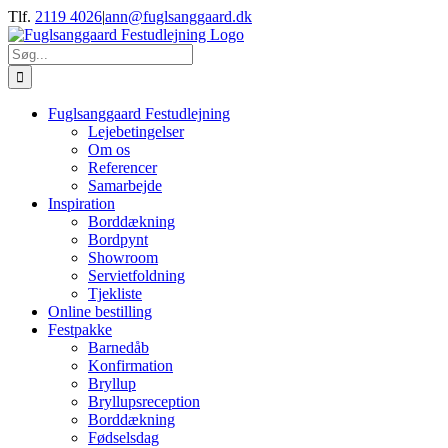
Skip
Tlf.
2119 4026
|
ann@fuglsanggaard.dk
to
content
Søg
efter:
Fuglsanggaard Festudlejning
Lejebetingelser
Om os
Referencer
Samarbejde
Inspiration
Borddækning
Bordpynt
Showroom
Servietfoldning
Tjekliste
Online bestilling
Festpakke
Barnedåb
Konfirmation
Bryllup
Bryllupsreception
Borddækning
Fødselsdag