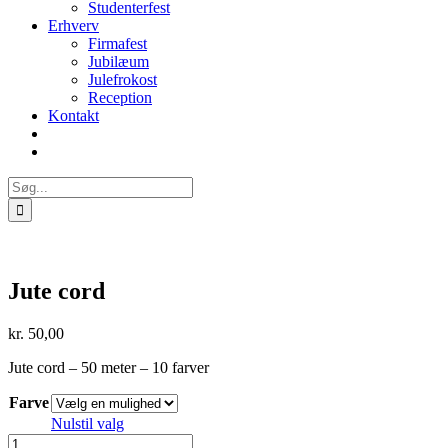
Studenterfest
Erhverv
Firmafest
Jubilæum
Julefrokost
Reception
Kontakt
Søg
efter:
Jute cord
kr.
50,00
Jute cord – 50 meter – 10 farver
Farve
Nulstil valg
Jute