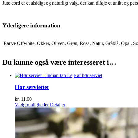
Jute cord er et alsidigt og naturligt valg, der kan tilføje et unikt og per
Yderligere information
Farve
Offwhite, Okker, Oliven, Grøn, Rosa, Natur, Gråblå, Opal, So
Du kunne også være interesseret i…
Hør servietter
kr.
11,00
Dette
Vælg muligheder
Detaljer
vare
har
flere
varianter.
Mulighederne
kan