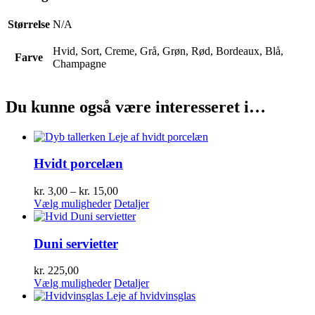
Størrelse
N/A
Hvid, Sort, Creme, Grå, Grøn, Rød, Bordeaux, Blå,
Farve
Champagne
Du kunne også være interesseret i…
Hvidt porcelæn
Prisinterval:
kr.
3,00
–
kr.
15,00
Dette
kr. 3,00
Vælg muligheder
Detaljer
vare
til
har
kr. 15,00
flere
Duni servietter
varianter.
Mulighederne
kr.
225,00
kan
Dette
Vælg muligheder
Detaljer
vælges
vare
på
har