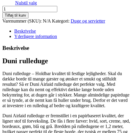
Nulstil valg
Duni
rulleduge
Tilføj til kurv
antal
Varenummer (SKU):
N/A
Kategori:
Duge og servietter
Beskrivelse
Yderligere information
Beskrivelse
Duni rulleduge
Duni rulleduge – Holdbar kvalitet til festlige lejligheder. Skal du
dække borde til mange gæster og ønsker et smukt og stilfuldt
resultat? Så er Duni Airlaid rulleduge det perfekte valg. Med
rulleduge kan du nemt og effektivt dække lange borde uden
bekymring for, at dugen går i stykker. Mange almindelige papirduge
er så tynde, at de nemt kan få huller under brug. Derfor er det værd
at investere i en rulledug af bedre og kraftigere kvalitet.
Duni Airlaid rulleduge er fremstillet i en papirbaseret kvalitet, der
ligner stof til forveksling. De fås i flere farver: hvid, sort, creme, rød,
bordeaux, grøn, blå og grå. Bredden på rulledugene er 1,2 meter,
hvilket passer perfekt til de fleste borde, der typisk er mellem 75 og