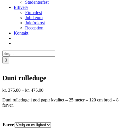
Studenterfest
Erhverv
Firmafest
Jubilæum
Julefrokost
Reception
Kontakt
Søg
efter:
Duni rulleduge
Prisinterval:
kr.
375,00
–
kr.
475,00
kr. 375,00
Duni rulleduge i god papir kvalitet – 25 meter – 120 cm bred – 8
til
farver.
kr. 475,00
Farve