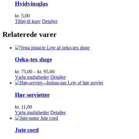
varesiden
flere
Hvidvinsglas
varianter.
Mulighederne
kr.
5,00
kan
Tilføj til kurv
Detaljer
vælges
på
Relaterede varer
varesiden
Oeko-tex duge
Prisinterval:
kr.
75,00
–
kr.
95,00
Dette
kr. 75,00
Vælg muligheder
Detaljer
vare
til
har
kr. 95,00
flere
Hør servietter
varianter.
Mulighederne
kr.
11,00
kan
Dette
Vælg muligheder
Detaljer
vælges
vare
på
har
varesiden
flere
Jute cord
varianter.