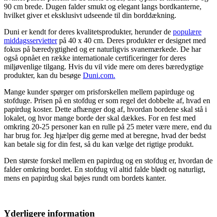
90 cm brede. Dugen falder smukt og elegant langs bordkanterne,
hvilket giver et eksklusivt udseende til din borddækning.
Duni er kendt for deres kvalitetsprodukter, herunder de
populære
middagsservietter
på 40 x 40 cm. Deres produkter er designet med
fokus på bæredygtighed og er naturligvis svanemærkede. De har
også opnået en række internationale certificeringer for deres
miljøvenlige tilgang. Hvis du vil vide mere om deres bæredygtige
produkter, kan du besøge
Duni.com.
Mange kunder spørger om prisforskellen mellem papirduge og
stofduge. Prisen på en stofdug er som regel det dobbelte af, hvad en
papirdug koster. Dette afhænger dog af, hvordan bordene skal stå i
lokalet, og hvor mange borde der skal dækkes. For en fest med
omkring 20-25 personer kan en rulle på 25 meter være mere, end du
har brug for. Jeg hjælper dig gerne med at beregne, hvad der bedst
kan betale sig for din fest, så du kan vælge det rigtige produkt.
Den største forskel mellem en papirdug og en stofdug er, hvordan de
falder omkring bordet. En stofdug vil altid falde blødt og naturligt,
mens en papirdug skal bøjes rundt om bordets kanter.
Yderligere information