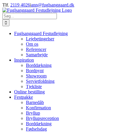
Skip
Tlf.
2119 4026
|
ann@fuglsanggaard.dk
to
content
Søg
efter:
Fuglsanggaard Festudlejning
Lejebetingelser
Om os
Referencer
Samarbejde
Inspiration
Borddækning
Bordpynt
Showroom
Servietfoldning
Tjekliste
Online bestilling
Festpakke
Barnedåb
Konfirmation
Bryllup
Bryllupsreception
Borddækning
Fødselsdag