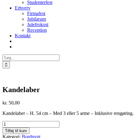
Studenterfest
Erhverv
Firmafest
Jubilæum
Julefrokost
Reception
Kontakt
Søg
efter:
Kandelaber
kr.
50,00
Kandelaber – H. 54 cm – Med 3 eller 5 arme – Inklusive rengøring.
Kandelaber
antal
Tilføj til kurv
Kategori:
Bordpynt