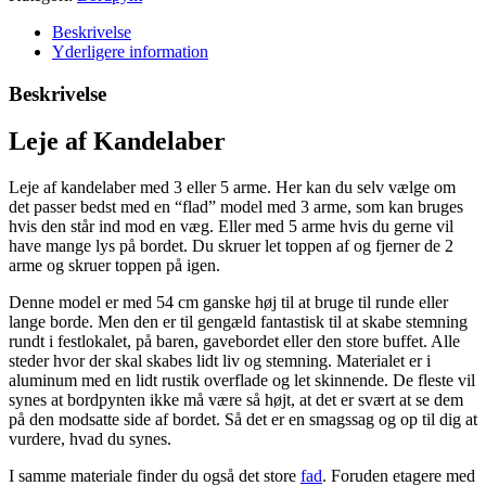
Beskrivelse
Yderligere information
Beskrivelse
Leje af Kandelaber
Leje af kandelaber med 3 eller 5 arme. Her kan du selv vælge om
det passer bedst med en “flad” model med 3 arme, som kan bruges
hvis den står ind mod en væg. Eller med 5 arme hvis du gerne vil
have mange lys på bordet. Du skruer let toppen af og fjerner de 2
arme og skruer toppen på igen.
Denne model er med 54 cm ganske høj til at bruge til runde eller
lange borde. Men den er til gengæld fantastisk til at skabe stemning
rundt i festlokalet, på baren, gavebordet eller den store buffet. Alle
steder hvor der skal skabes lidt liv og stemning. Materialet er i
aluminum med en lidt rustik overflade og let skinnende. De fleste vil
synes at bordpynten ikke må være så højt, at det er svært at se dem
på den modsatte side af bordet. Så det er en smagssag og op til dig at
vurdere, hvad du synes.
I samme materiale finder du også det store
fad
. Foruden etagere med