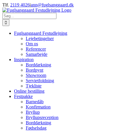
Skip
Tlf.
2119 4026
|
ann@fuglsanggaard.dk
to
content
Søg
efter:
Fuglsanggaard Festudlejning
Lejebetingelser
Om os
Referencer
Samarbejde
Inspiration
Borddækning
Bordpynt
Showroom
Servietfoldning
Tjekliste
Online bestilling
Festpakke
Barnedåb
Konfirmation
Bryllup
Bryllupsreception
Borddækning
Fødselsdag