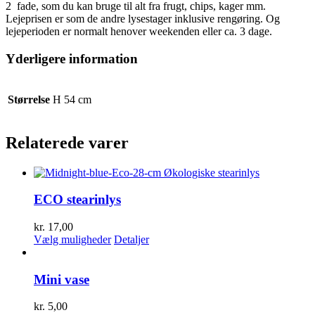
2 fade, som du kan bruge til alt fra frugt, chips, kager mm.
Lejeprisen er som de andre lysestager inklusive rengøring. Og
lejeperioden er normalt henover weekenden eller ca. 3 dage.
Yderligere information
Størrelse
H 54 cm
Relaterede varer
ECO stearinlys
kr.
17,00
Dette
Vælg muligheder
Detaljer
vare
har
flere
Mini vase
varianter.
Mulighederne
kr.
5,00
kan